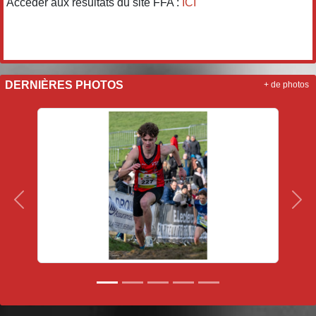
Accéder aux résultats du site FFA :
ICI
DERNIÈRES PHOTOS
+ de photos
Précedent
Sui